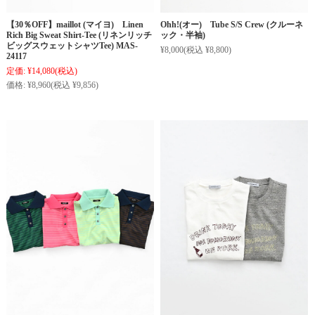
【30％OFF】maillot (マイヨ) Linen
Ohh!(オー) Tube S/S Crew (クルーネ
Rich Big Sweat Shirt-Tee (リネンリッチ
ック・半袖)
ビッグスウェットシャツTee) MAS-
¥8,000
(税込 ¥8,800)
24117
定価:
¥14,080
(税込)
価格:
¥8,960
(税込 ¥9,856)