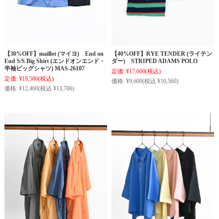
【30%OFF】maillot (マイヨ) End on
【40%OFF】RYE TENDER (ライテン
End S/S Big Shirt (エンドオンエンド・
ダー) STRIPED ADAMS POLO
半袖ビッグシャツ) MAS-26107
定価:
¥17,600
(税込)
定価:
¥19,580
(税込)
価格:
¥9,600
(税込 ¥10,560)
価格:
¥12,460
(税込 ¥13,706)