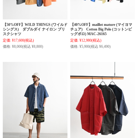
【50%OFF】WILD THINGS (ワイルド
【40%OFF】maillot mature (マイヨマ
シングス) ダブルダイ ナイロン ブリ
チュア) Cotton Big Polo (コットンビ
スクシャツ
ッグポロ) MAC-26165
定価:
¥17,600
(税込)
定価:
¥12,980
(税込)
価格:
¥8,000
(税込 ¥8,800)
価格:
¥5,900
(税込 ¥6,490)