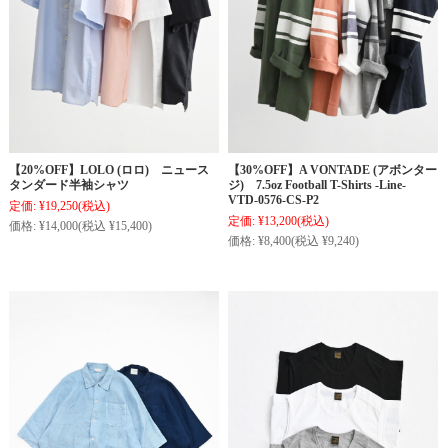
【20%OFF】LOLO (ロロ) ニュース
【30%OFF】A VONTADE (アボンター
タンダード半袖シャツ
ジ) 7.5oz Football T-Shirts -Line-
VTD-0576-CS-P2
定価:
¥19,250
(税込)
定価:
¥13,200
(税込)
価格:
¥14,000
(税込 ¥15,400)
価格:
¥8,400
(税込 ¥9,240)