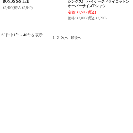
BONDS S/S TEE
シングス) ハイゲージドライコットン
オーバーサイズTシャツ
¥5,400
(税込 ¥5,940)
定価:
¥5,500
(税込)
価格:
¥2,000
(税込 ¥2,200)
68件中1件～40件を表示
1
2
次へ
最後へ
_ 個人情報の取り扱いについて
_ 特定商取引法に関する表示