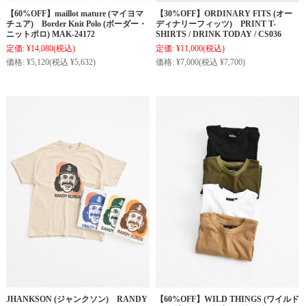
【60%OFF】maillot mature (マイヨマ
【30%OFF】ORDINARY FITS (オー
チュア) Border Knit Polo (ボーダー・
ディナリーフィッツ) PRINT T-
ニットポロ) MAK-24172
SHIRTS / DRINK TODAY / CS036
定価:
¥14,080
(税込)
定価:
¥11,000
(税込)
価格:
¥5,120
(税込 ¥5,632)
価格:
¥7,000
(税込 ¥7,700)
JHANKSON (ジャンクソン) RANDY
【60%OFF】WILD THINGS (ワイルド