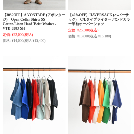
【30%OFF】A VONTADE (アボンター
【40%OFF】HAVERSACK (ハバーサ
ジ) Open Collar Shirts SS -
ック) C/Lタイプライター バンドカラ
Cotton/Linen Hard Twist Weaher -
ー半袖オーバーシャツ
VTD-0383-SH
定価:
¥25,300
(税込)
定価:
¥22,000
(税込)
価格:
¥13,800
(税込 ¥15,180)
価格:
¥14,000
(税込 ¥15,400)