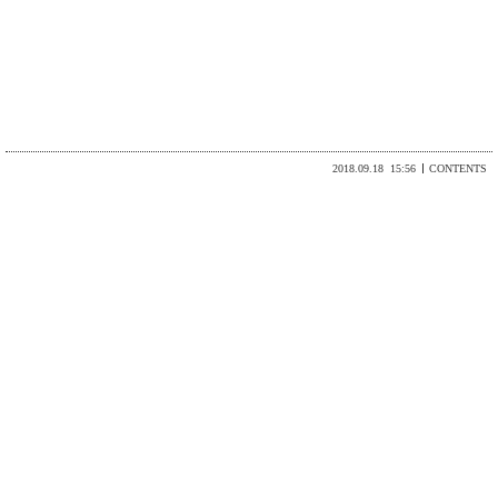
2018.09.18
15:56
CONTENTS