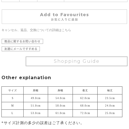
キャンセル、返品、交換についての詳細はこちら
Shopping Guide
Other explanation
サイズ
肩幅
身幅
着丈
袖丈
S
49.0cm
54.0cm
62.0cm
23.5cm
M
51.0cm
58.0cm
68.0cm
24.0cm
L
53.0cm
61.0cm
72.0cm
25.0cm
*サイズ計測の多少の誤差はご了承ください。