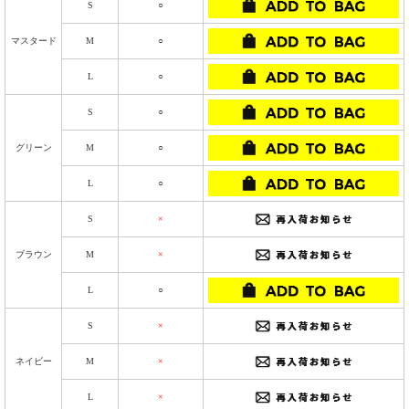
S
○
マスタード
M
○
L
○
S
○
グリーン
M
○
L
○
S
×
ブラウン
M
×
L
○
S
×
ネイビー
M
×
L
×