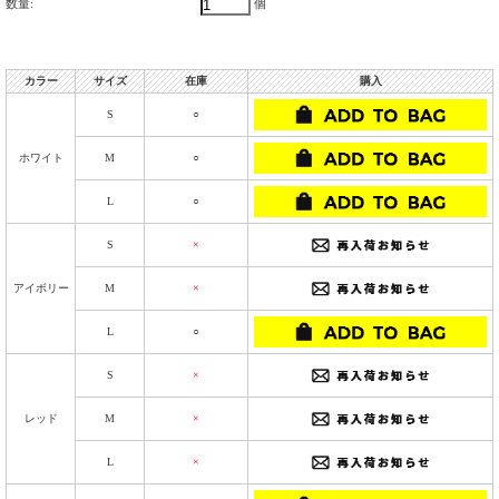
数量:
個
カラー
サイズ
在庫
購入
S
○
ホワイト
M
○
L
○
S
×
アイボリー
M
×
L
○
S
×
レッド
M
×
L
×