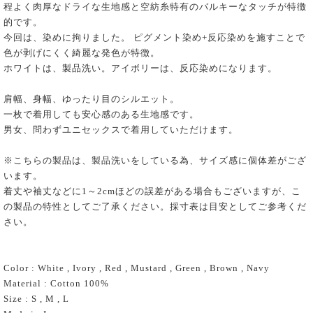
程よく肉厚なドライな生地感と空紡糸特有のバルキーなタッチが特徴
的です。
今回は、染めに拘りました。 ピグメント染め+反応染めを施すことで
色が剥げにくく綺麗な発色が特徴。
ホワイトは、製品洗い。アイボリーは、反応染めになります。
肩幅、身幅、ゆったり目のシルエット。
一枚で着用しても安心感のある生地感です。
男女、問わずユニセックスで着用していただけます。
※こちらの製品は、製品洗いをしている為、サイズ感に個体差がござ
います。
着丈や袖丈などに1～2cmほどの誤差がある場合もございますが、こ
の製品の特性としてご了承ください。採寸表は目安としてご参考くだ
さい。
Color : White , Ivory , Red , Mustard , Green , Brown , Navy
Material : Cotton 100%
Size : S , M , L