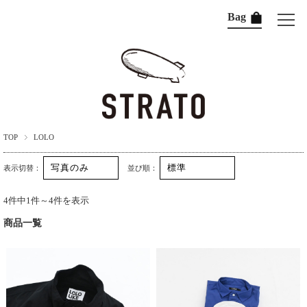
Bag
TOP
LOLO
表示切替：
並び順：
4件中1件～4件を表示
商品一覧