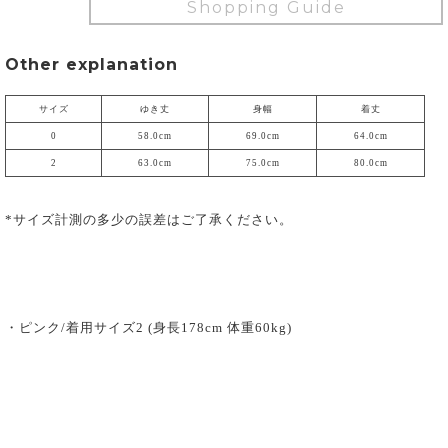
Shopping Guide
Other explanation
サイズ
ゆき丈
身幅
着丈
0
58.0cm
69.0cm
64.0cm
2
63.0cm
75.0cm
80.0cm
*サイズ計測の多少の誤差はご了承ください。
・ピンク/着用サイズ2 (身長178cm 体重60kg)