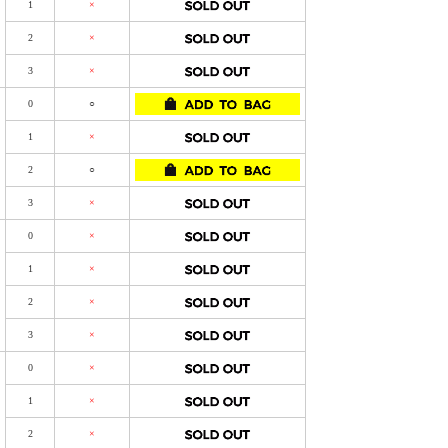
1
×
2
×
3
×
0
○
1
×
2
○
3
×
0
×
1
×
2
×
3
×
0
×
1
×
2
×