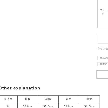
ブラッ
ク
キャンセ
Other explanation
サイズ
肩幅
身幅
着丈
袖丈
0
56.0cm
57.0cm
52.0cm
51.0cm