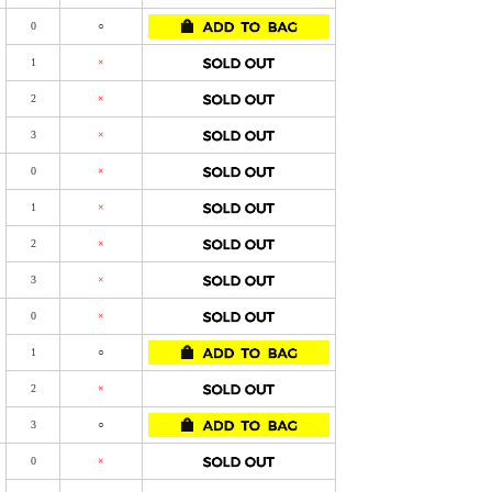
0
○
1
×
2
×
3
×
0
×
1
×
2
×
3
×
0
×
1
○
2
×
3
○
0
×