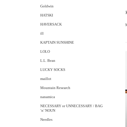
Goldwin
HATSKI
HAVERSACK
ill
KAPTAIN SUNSHINE
LOLO
L.L. Bean
LUCKY SOCKS
maillot
Mountain Research
nanamica
NECESSARY or UNNECESSARY / BAG
‘n’ NOUN
Needles