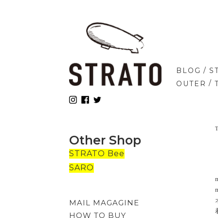
/
BLOG
S
/
OUTER
Other Shop
STRATO Bee
SARO
MAIL MAGAGINE
HOW TO BUY