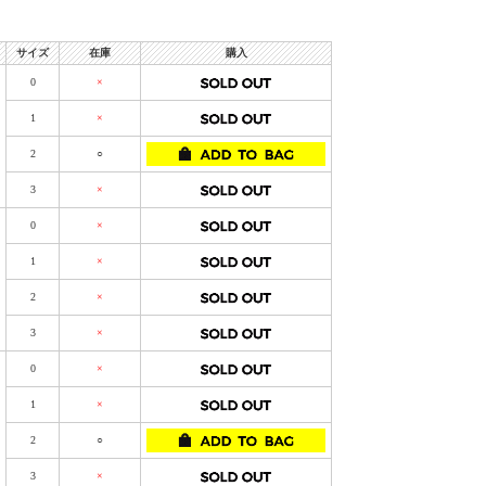
サイズ
在庫
購入
0
×
1
×
2
○
3
×
0
×
1
×
2
×
3
×
0
×
1
×
2
○
3
×