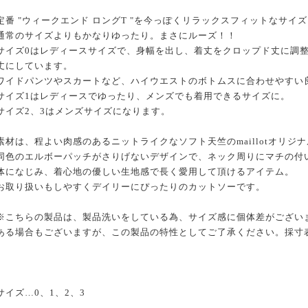
定番 "ウィークエンド ロングT "を今っぽくリラックスフィットなサイ
通常のサイズよりもかなりゆったり。まさにルーズ！！
サイズ0はレディースサイズで、身幅を出し、着丈をクロップド丈に調
丈にしています。
ワイドパンツやスカートなど、ハイウエストのボトムスに合わせやすい
サイズ1はレディースでゆったり、メンズでも着用できるサイズに。
サイズ2、3はメンズサイズになります。
素材は、程よい肉感のあるニットライクなソフト天竺のmaillotオリジ
同色のエルボーパッチがさりげないデザインで、ネック周りにマチの付
体になじみ、着心地の優しい生地感で長く愛用して頂けるアイテム。
お取り扱いもしやすくデイリーにぴったりのカットソーです。
※こちらの製品は、製品洗いをしている為、サイズ感に個体差がござい
ある場合もございますが、この製品の特性としてご了承ください。採寸
サイズ…0、1、2、3