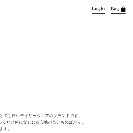
Log in
Bag
情がとても良いデイリーウエアのブランドです。
っくりと体になじむ着心地の良いものばかり。
います。