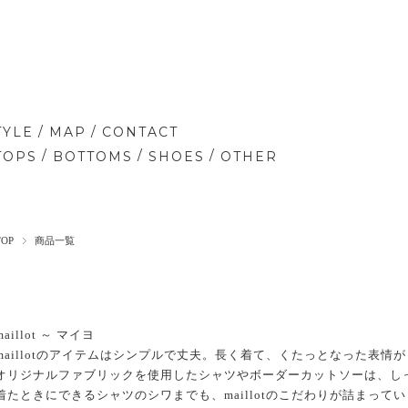
/
/
TYLE
MAP
CONTACT
/
/
/
TOPS
BOTTOMS
SHOES
OTHER
TOP
商品一覧
maillot ～ マイヨ
maillotのアイテムはシンプルで丈夫。長く着て、くたっとなった表
オリジナルファブリックを使用したシャツやボーダーカットソーは、し
着たときにできるシャツのシワまでも、maillotのこだわりが詰まって