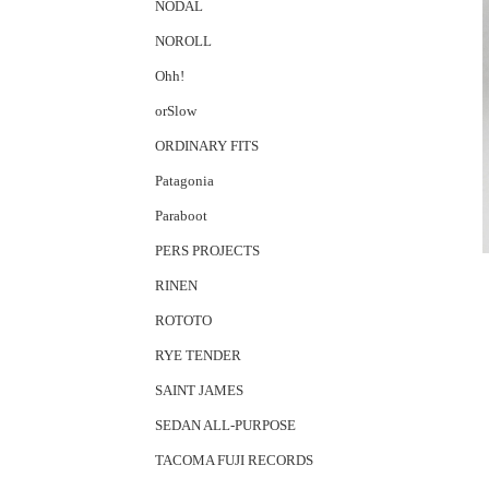
NODAL
NOROLL
Ohh!
orSlow
ORDINARY FITS
Patagonia
Paraboot
PERS PROJECTS
RINEN
ROTOTO
RYE TENDER
SAINT JAMES
SEDAN ALL-PURPOSE
TACOMA FUJI RECORDS