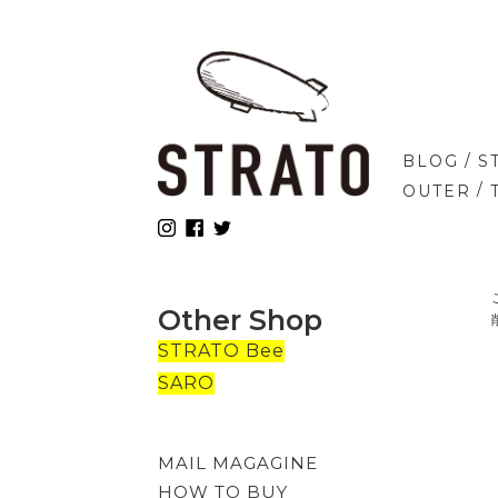
/
BLOG
S
/
OUTER
Other Shop
STRATO Bee
SARO
MAIL MAGAGINE
HOW TO BUY