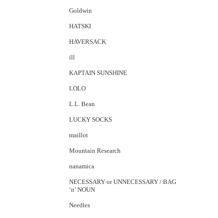
Goldwin
HATSKI
HAVERSACK
ill
KAPTAIN SUNSHINE
LOLO
L.L. Bean
LUCKY SOCKS
maillot
Mountain Research
nanamica
NECESSARY or UNNECESSARY / BAG
‘n’ NOUN
Needles