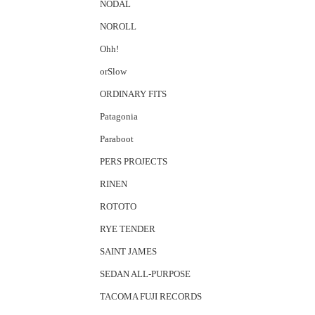
NODAL
NOROLL
Ohh!
orSlow
ORDINARY FITS
Patagonia
Paraboot
PERS PROJECTS
RINEN
ROTOTO
RYE TENDER
SAINT JAMES
SEDAN ALL-PURPOSE
TACOMA FUJI RECORDS