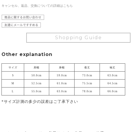
キャンセル、返品、交換についての詳細はこちら
Shopping Guide
Other explanation
サイズ
肩幅
身幅
着丈
袖丈
S
50.0cm
59.0cm
73.0cm
63.0cm
M
52.5cm
61.0cm
75.5cm
64.5cm
L
55.0cm
63.0cm
78.0cm
66.0cm
*サイズ計測の多少の誤差はご了承下さい