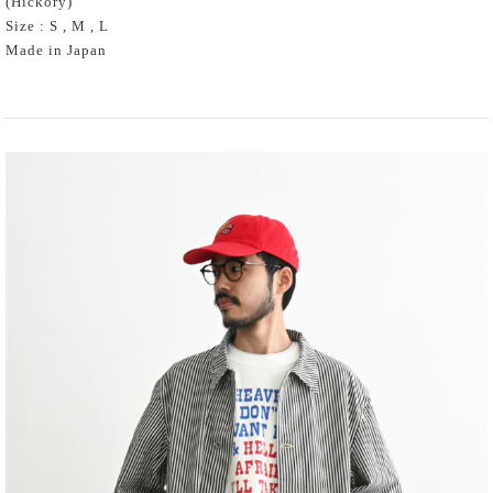
(Hickory)
Size : S , M , L
Made in Japan