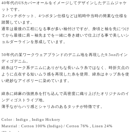
40年代のUSカバーオールをイメージしてデザインしたデニムジャケ
ットです。
２パッチポケット、4つボタン仕様などは戦時中当時の簡素な仕様を
踏襲しています。
通常は最後の工程になる事が多い袖付けですが、身頃と袖を先につけ
てから最後に肩～袖先までを一緒に巻き縫いで仕上げる事で美しいシ
ョルダーラインを形成しています。
50年代の某ワークウェアブランドのデニム地を再現した9.5ozのイン
ディゴデニム。
経糸はワーク系デニムにありがちな長いムラ糸ではなく、時折欠点の
ように点在する短いムラ感を再現した糸を使用、緯糸はネップ糸を使
い絶妙なアイボリーに染めています。
緯糸に綿麻の強撚糸を打ち込んで高密度に織り上げたオリジナルのイ
ンディゴストライプ地。
薄手ながらハリ感とシャリみのあるタッチが特徴です。
Color : Indigo , Indigo Hickory
Material : Cotton 100% (Indigo) / Cotton 76% , Linen 24%