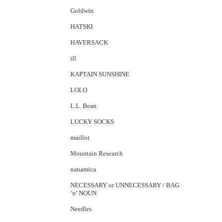
Goldwin
HATSKI
HAVERSACK
ill
KAPTAIN SUNSHINE
LOLO
L.L. Bean
LUCKY SOCKS
maillot
Mountain Research
nanamica
NECESSARY or UNNECESSARY / BAG
‘n’ NOUN
Needles