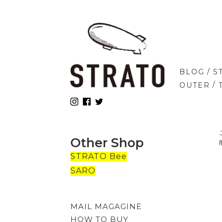
/
BLOG
S
/
OUTER
Other Shop
STRATO Bee
SARO
MAIL MAGAGINE
HOW TO BUY