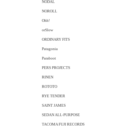
NODAL
NOROLL
Ohh!
orSlow
ORDINARY FITS
Patagonia
Paraboot
PERS PROJECTS
RINEN
ROTOTO
RYE TENDER
SAINT JAMES
SEDAN ALL-PURPOSE
TACOMA FUJI RECORDS