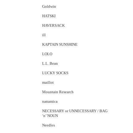
Goldwin
HATSKI
HAVERSACK
ill
KAPTAIN SUNSHINE
LOLO
L.L. Bean
LUCKY SOCKS
maillot
Mountain Research
nanamica
NECESSARY or UNNECESSARY / BAG
‘n’ NOUN
Needles