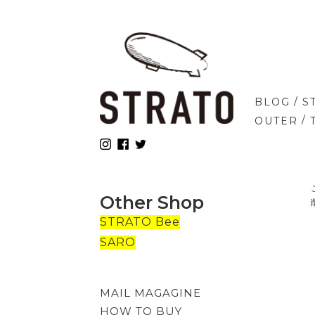
/
BLOG
S
/
OUTER
Other Shop
STRATO Bee
SARO
MAIL MAGAGINE
HOW TO BUY