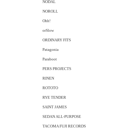
NODAL
NOROLL
Ohh!
orSlow
ORDINARY FITS
Patagonia
Paraboot
PERS PROJECTS
RINEN
ROTOTO
RYE TENDER
SAINT JAMES
SEDAN ALL-PURPOSE
TACOMA FUJI RECORDS