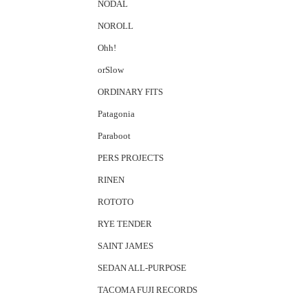
NODAL
NOROLL
Ohh!
orSlow
ORDINARY FITS
Patagonia
Paraboot
PERS PROJECTS
RINEN
ROTOTO
RYE TENDER
SAINT JAMES
SEDAN ALL-PURPOSE
TACOMA FUJI RECORDS