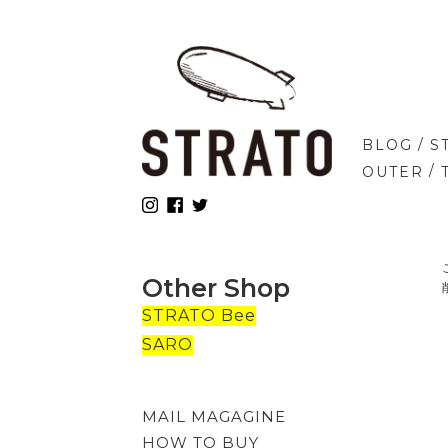
/
BLOG
S
/
OUTER
Other Shop
STRATO Bee
SARO
MAIL MAGAGINE
HOW TO BUY