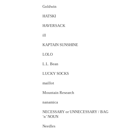
Goldwin
HATSKI
HAVERSACK
ill
KAPTAIN SUNSHINE
LOLO
L.L. Bean
LUCKY SOCKS
maillot
Mountain Research
nanamica
NECESSARY or UNNECESSARY / BAG
‘n’ NOUN
Needles