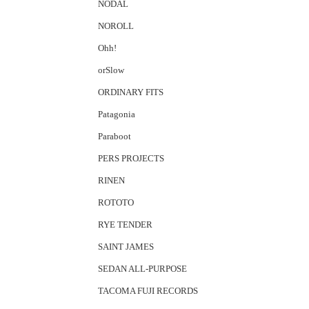
NODAL
NOROLL
Ohh!
orSlow
ORDINARY FITS
Patagonia
Paraboot
PERS PROJECTS
RINEN
ROTOTO
RYE TENDER
SAINT JAMES
SEDAN ALL-PURPOSE
TACOMA FUJI RECORDS