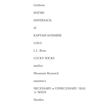
Goldwin
HATSKI
HAVERSACK
ill
KAPTAIN SUNSHINE
LOLO
L.L. Bean
LUCKY SOCKS
maillot
Mountain Research
nanamica
NECESSARY or UNNECESSARY / BAG
‘n’ NOUN
Needles