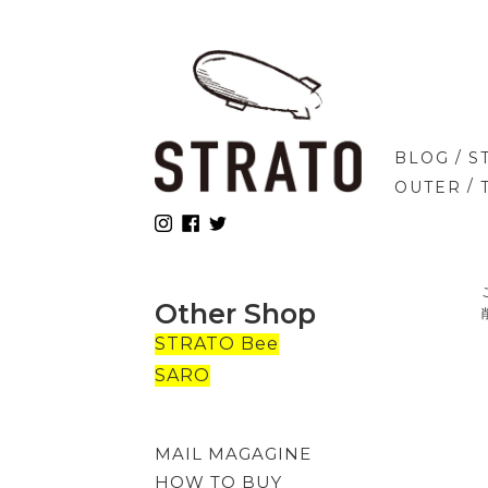
/
BLOG
S
/
OUTER
Other Shop
STRATO Bee
SARO
MAIL MAGAGINE
HOW TO BUY