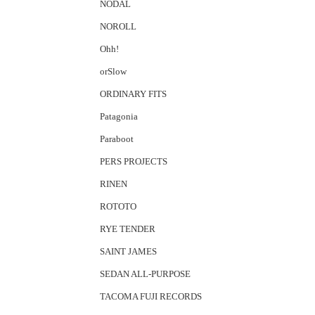
NODAL
NOROLL
Ohh!
orSlow
ORDINARY FITS
Patagonia
Paraboot
PERS PROJECTS
RINEN
ROTOTO
RYE TENDER
SAINT JAMES
SEDAN ALL-PURPOSE
TACOMA FUJI RECORDS