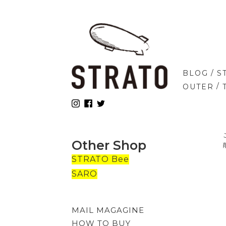
/
BLOG
S
/
OUTER
Other Shop
STRATO Bee
SARO
MAIL MAGAGINE
HOW TO BUY