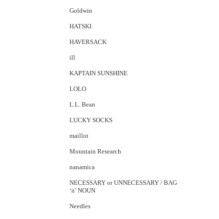
Goldwin
HATSKI
HAVERSACK
ill
KAPTAIN SUNSHINE
LOLO
L.L. Bean
LUCKY SOCKS
maillot
Mountain Research
nanamica
NECESSARY or UNNECESSARY / BAG
‘n’ NOUN
Needles