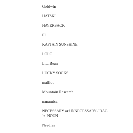
Goldwin
HATSKI
HAVERSACK
ill
KAPTAIN SUNSHINE
LOLO
L.L. Bean
LUCKY SOCKS
maillot
Mountain Research
nanamica
NECESSARY or UNNECESSARY / BAG
‘n’ NOUN
Needles