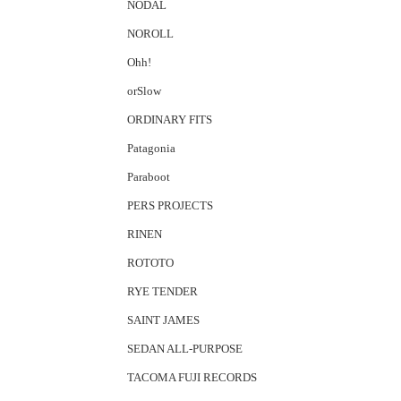
NODAL
NOROLL
Ohh!
orSlow
ORDINARY FITS
Patagonia
Paraboot
PERS PROJECTS
RINEN
ROTOTO
RYE TENDER
SAINT JAMES
SEDAN ALL-PURPOSE
TACOMA FUJI RECORDS