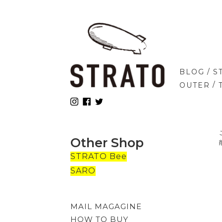
/
BLOG
S
/
OUTER
Other Shop
STRATO Bee
SARO
MAIL MAGAGINE
HOW TO BUY