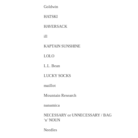
Goldwin
HATSKI
HAVERSACK
ill
KAPTAIN SUNSHINE
LOLO
L.L. Bean
LUCKY SOCKS
maillot
Mountain Research
nanamica
NECESSARY or UNNECESSARY / BAG
‘n’ NOUN
Needles