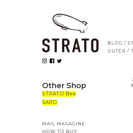
/
BLOG
S
/
OUTER
Other Shop
STRATO Bee
SARO
MAIL MAGAGINE
HOW TO BUY