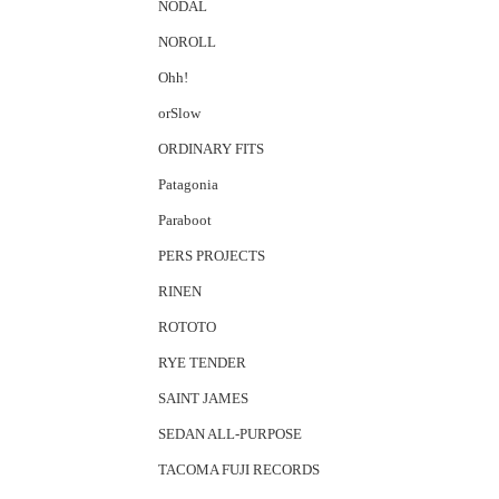
NODAL
NOROLL
Ohh!
orSlow
ORDINARY FITS
Patagonia
Paraboot
PERS PROJECTS
RINEN
ROTOTO
RYE TENDER
SAINT JAMES
SEDAN ALL-PURPOSE
TACOMA FUJI RECORDS