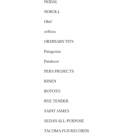
NODAL
NOROLL
Ohh!
orSlow
ORDINARY FITS
Patagonia
Paraboot
PERS PROJECTS
RINEN
ROTOTO
RYE TENDER
SAINT JAMES
SEDAN ALL-PURPOSE
TACOMA FUJI RECORDS