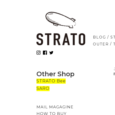
/
BLOG
S
/
OUTER
Other Shop
STRATO Bee
SARO
MAIL MAGAGINE
HOW TO BUY