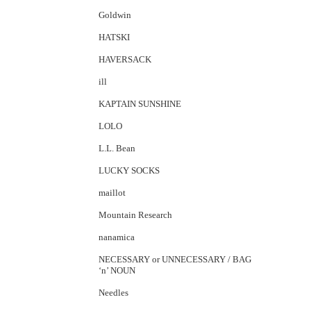
Goldwin
HATSKI
HAVERSACK
ill
KAPTAIN SUNSHINE
LOLO
L.L. Bean
LUCKY SOCKS
maillot
Mountain Research
nanamica
NECESSARY or UNNECESSARY / BAG
‘n’ NOUN
Needles